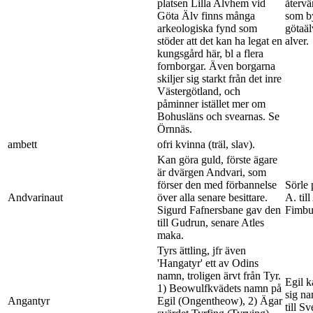
platsen Lilla Alvhem vid
återvä
Göta Älv finns många
som b
arkeologiska fynd som
götaäl
stöder att det kan ha legat en
alver.
kungsgård här, bl a flera
fornborgar. Även borgarna
skiljer sig starkt från det inre
Västergötland, och
påminner istället mer om
Bohusläns och svearnas. Se
Örnnäs.
ambett
ofri kvinna (träl, slav).
Kan göra guld, förste ägare
är dvärgen Andvari, som
förser den med förbannelse
Sörle 
Andvarinaut
över alla senare besittare.
A. till
Sigurd Fafnersbane gav den
Fimbul
till Gudrun, senare Atles
maka.
Tyrs ättling, jfr även
'Hangatyr' ett av Odins
namn, troligen ärvt från Tyr.
Egil k
1) Beowulfkvädets namn på
sig na
Angantyr
Egil (Ongentheow), 2) Ägar
till S