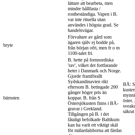
lättare att bearbeta, men
mindre hållfasta /
rostbeständiga. Vapen i B.
var inte rituella utan
användes i högsta grad. Se
handelsvägar.
Förvaltare av gård som
ägaren själv ej bodde på,
bryte
från början ofri, men fr o m
1100-talet fri.
B. hette på fornnordiska
'rav', vilket det fortfarande
heter i Danmark och Norge.
Gjorde framförallt
Sydskandinavien rikt
BÅ: S
eftersom B. betingade 200
kuster
gånger högre pris än
mynnin
bärnsten
koppar. B. från S
öster.
Östersjökusten finns i BÅ-
sveak
gravar i Grekland.
säkrat
Tillgången på B. i det
fåtaligt befolkade Baltikum
kan ha varit ett viktigt skäl
för mälardalsborna att färdas