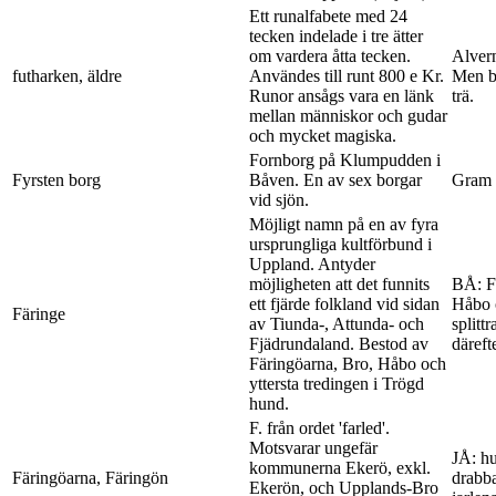
Ett runalfabete med 24
tecken indelade i tre ätter
om vardera åtta tecken.
Alver
futharken, äldre
Användes till runt 800 e Kr.
Men ba
Runor ansågs vara en länk
trä.
mellan människor och gudar
och mycket magiska.
Fornborg på Klumpudden i
Fyrsten borg
Båven. En av sex borgar
Gram 
vid sjön.
Möjligt namn på en av fyra
ursprungliga kultförbund i
Uppland. Antyder
möjligheten att det funnits
BÅ: F.
ett fjärde folkland vid sidan
Håbo o
Färinge
av Tiunda-, Attunda- och
splitt
Fjädrundaland. Bestod av
däreft
Färingöarna, Bro, Håbo och
yttersta tredingen i Trögd
hund.
F. från ordet 'farled'.
Motsvarar ungefär
JÅ: h
kommunerna Ekerö, exkl.
Färingöarna, Färingön
drabba
Ekerön, och Upplands-Bro