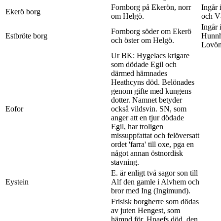
Fornborg på Ekerön, norr
Ingår 
Ekerö borg
om Helgö.
och V
Ingår 
Fornborg söder om Ekerö
Estbröte borg
Hunnh
och öster om Helgö.
Lovön
Ur BK: Hygelacs krigare
som dödade Egil och
därmed hämnades
Heathcyns död. Belönades
genom gifte med kungens
dotter. Namnet betyder
Eofor
också vildsvin. SN, som
anger att en tjur dödade
Egil, har troligen
missuppfattat och felöversatt
ordet 'farra' till oxe, pga en
något annan östnordisk
stavning.
E. är enligt två sagor son till
Eystein
Alf den gamle i Alvhem och
bror med Ing (Ingimund).
Frisisk borgherre som dödas
av juten Hengest, som
hämnd för, Hnaefs död, den