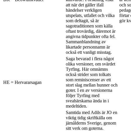
att när det gäller ifall
och so
händelser verkligen
pedago
utspelats, utfallet och vilka
förtar
som deltagit, så är
gör kv
sagotraditionen som källa
oftast trovärdig, däremot är
angivna tidpunkter ofta fel.
Sammanblandning av
likartade personnamn är
också ett vanligt misstag.
Saga bevarad i flera något
olika versioner, om svärdet
Tyrfing. Här omnämns
också strider som tolkats
som reminiscenser av ett
HE = Hervararsagan
stort slag mellan hunner och
goter. I en av versionerna
följer Tyrfing med
sveahärskarna ända in i
medeltiden.
Samtida med Adils är JO en
viktig tidig skriftkälla om
järnålderns Sverige, genom
sitt verk om goterna.