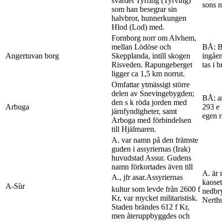
svärdet Tyrfing (Tyrving)
sons 
som han besegrar sin
halvbror, hunnerkungen
Hlod (Lod) med.
Fornborg norr om Alvhem,
mellan Lödöse och
BÅ: B
Angertuvan borg
Skepplanda, intill skogen
ingåen
Risveden. Rapungeberget
tas i 
ligger ca 1,5 km norrut.
Omfattar ytmässigt större
delen av Snevingebygden;
BÅ: an
den s k röda jorden med
Arbuga
293 e 
järnfyndigheter, samt
egen 
Arboga med förbindelsen
till Hjälmaren.
A. var namn på den främste
guden i assyriernas (Irak)
huvudstad Assur. Gudens
namn förkortades även till
A. är 
A., jfr asar.Assyriernas
kaoset
A-Sùr
kultur som levde från 2600 f
nedbry
Kr, var mycket militaristisk.
Nerthu
Staden brändes 612 f Kr,
men återuppbyggdes och