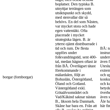
boplatser. Den typiska B.
utnyttjar terrängen som
utsiktspunkt och skydd,
med stenvallar där så
behövs. En del som Nåsten,
var mycket stora och hade
egen vattentäkt. Ofta
placerade i mycket
strategiska lägen. B. är
ytterst ojämt distribuerade i
tid och rum. De flesta
BÅ: n
uppförs under
instru
folkvandringstid, sent 400-
unders
tal, medan hägnen oftast är
även f
från BÅ. Överlägset tätast
Uteslu
förekommande i
extre
mälardalen, följt av
och up
borgar (fornborgar)
Bohuslän, Östergötland,
konkur
Öland och Gotland.
och k
Västergötland exkl.
betyde
Götaälvsområdet och
överhe
Vad/Kåkind saknar nästan
även s
B., liksom hela Danmark.
Åle ha
Skåne har bara en. Från att
här fi