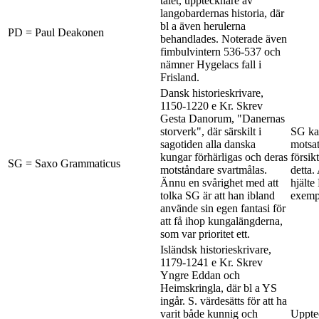
talet, upptecknare av
langobardernas historia, där
bl a även herulerna
PD = Paul Deakonen
behandlades. Noterade även
fimbulvintern 536-537 och
nämner Hygelacs fall i
Frisland.
Dansk historieskrivare,
1150-1220 e Kr. Skrev
Gesta Danorum, "Danernas
storverk", där särskilt i
SG kan
sagotiden alla danska
motsat
kungar förhärligas och deras
försikt
SG = Saxo Grammaticus
motståndare svartmålas.
detta.
Ännu en svårighet med att
hjälte
tolka SG är att han ibland
exempl
använde sin egen fantasi för
att få ihop kungalängderna,
som var prioritet ett.
Isländsk historieskrivare,
1179-1241 e Kr. Skrev
Yngre Eddan och
Heimskringla, där bl a YS
ingår. S. värdesätts för att ha
varit både kunnig och
Upptec