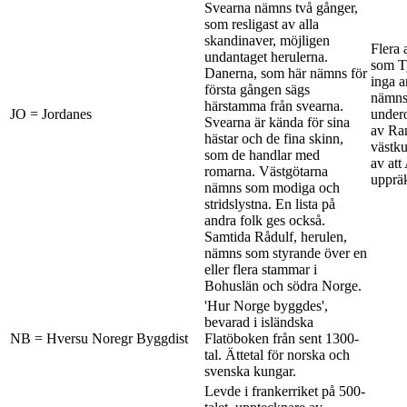
Svearna nämns två gånger,
som resligast av alla
skandinaver, möjligen
Flera 
undantaget herulerna.
som Tj
Danerna, som här nämns för
inga a
första gången sägs
nämns,
härstamma från svearna.
JO = Jordanes
undero
Svearna är kända för sina
av Ran
hästar och de fina skinn,
västku
som de handlar med
av att
romarna. Västgötarna
uppräk
nämns som modiga och
stridslystna. En lista på
andra folk ges också.
Samtida Rådulf, herulen,
nämns som styrande över en
eller flera stammar i
Bohuslän och södra Norge.
'Hur Norge byggdes',
bevarad i isländska
NB = Hversu Noregr Byggdist
Flatöboken från sent 1300-
tal. Ättetal för norska och
svenska kungar.
Levde i frankerriket på 500-