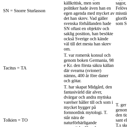
källkritisk, men som
sagor,
politiker hade även han en
Felöve
SN = Snorre Sturlasson
egen agenda med mycket av
misst
det han skrev. Vad gäller
glorif
svenska förhållanden hade
som S
SN oftast en objektiv och
saklig position, han besökte
också Sverige och kände
väl till det mesta han skrev
om.
T. var romersk konsul och
genom boken Germania, 98
e Kr. den första säkra källan
Tacitus = TA
där svearna (svioner)
nämns, 400 år före daner
och götar.
T. har skapat Midgård, den
fantasivärld där alver,
dvärgar och andra mytiska
varelser håller till och som i
T. ger
mycket bygger på
genom 
fornnordisk mytologi. T.
den ti
står nära de
Tolkien = TO
sant e
naturförhärligande
T.s sk