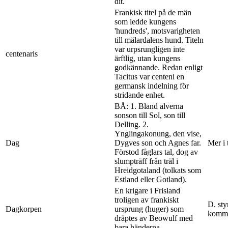
dit.
Frankisk titel på de män
som ledde kungens
'hundreds', motsvarigheten
till mälardalens hund. Titeln
var urpsrungligen inte
centenaris
ärftlig, utan kungens
godkännande. Redan enligt
Tacitus var centeni en
germansk indelning för
stridande enhet.
BÅ: 1. Bland alverna
sonson till Sol, son till
Delling. 2.
Ynglingakonung, den vise,
Dag
Dygves son och Agnes far.
Mer i 
Förstod fåglars tal, dog av
slumpträff från träl i
Hreidgotaland (tolkats som
Estland eller Gotland).
En krigare i Frisland
troligen av frankiskt
D. sty
Dagkorpen
ursprung (huger) som
komme
dräptes av Beowulf med
bara händerna.