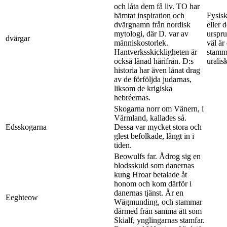
och låta dem få liv. TO har
hämtat inspiration och
Fysisk
dvärgnamn från nordisk
eller 
mytologi, där D. var av
urspru
dvärgar
människostorlek.
väl ä
Hantverksskickligheten är
stamm
också lånad härifrån. D:s
uralis
historia har även lånat drag
av de förföljda judarnas,
liksom de krigiska
hebréernas.
Skogarna norr om Vänern, i
Värmland, kallades så.
Edsskogarna
Dessa var mycket stora och
glest befolkade, långt in i
tiden.
Beowulfs far. Ådrog sig en
blodsskuld som danernas
kung Hroar betalade åt
honom och kom därför i
danernas tjänst. Är en
Eeghteow
Wägmunding, och stammar
därmed från samma ätt som
Skialf, ynglingarnas stamfar.