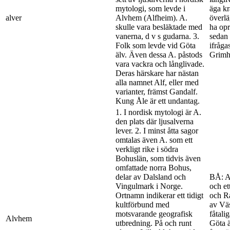
mytologi, som levde i
äga kr
alver
Alvhem (Alfheim). A.
överlä
skulle vara besläktade med
ha opr
vanerna, d v s gudarna. 3.
sedan 
Folk som levde vid Göta
ifråga
älv. Även dessa A. påstods
Grimhi
vara vackra och långlivade.
Deras härskare har nästan
alla namnet Alf, eller med
varianter, främst Gandalf.
Kung Åle är ett undantag.
1. I nordisk mytologi är A.
den plats där ljusalverna
lever. 2. I minst åtta sagor
omtalas även A. som ett
verkligt rike i södra
Bohuslän, som tidvis även
omfattade norra Bohus,
delar av Dalsland och
BÅ: A.
Vingulmark i Norge.
och et
Ortnamn indikerar ett tidigt
och Ra
kultförbund med
av Väs
motsvarande geografisk
fåtali
Alvhem
utbredning. På och runt
Göta 