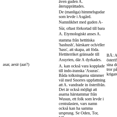
även guden A.
återupprättades.
De (manliga) himmelsgudar
som levde i Asgård.
Namnlikhet med guden A-
Sùr, oftast förkortad till bara
A. Etymologiskt anses A.
stamma från hettitiska
'hashush', härskare och/eller
'hass', att skapa, att föda.
Hettiterriket gränsade till
BÅ: A
Assyrien, där A dyrkades.
österi
asar, aesir (aar?)
sina d
A. kan också vara kopplade
tror på
till indo-iranska 'Asuras'.
krigar
Båda tolkningarna stämmer
väl med Snorres uppfattning
att A. vandrade in österifrån.
Det är också möjligt att
asarna härstammar från
Wusun, ett folk som levde i
centralasien, vars namn
också kan ha samma
ursprung. Se Oden, Tor,