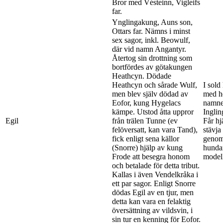
Bror med Vésteinn, Vigleifs
far.
Ynglingakung, Auns son,
Ottars far. Nämns i minst
sex sagor, inkl. Beowulf,
där vid namn Angantyr.
Återtog sin drottning som
bortfördes av götakungen
Heathcyn. Dödade
Heathcyn och sårade Wulf,
I sold
men blev själv dödad av
med h
Eofor, kung Hygelacs
namne
kämpe. Utstod åtta uppror
Inglin
Egil
från trälen Tunne (ev
Får hj
felöversatt, kan vara Tand),
stävja
fick enligt sena källor
genom 
(Snorre) hjälp av kung
hundar
Frode att besegra honom
modell
och betalade för detta tribut.
Kallas i även Vendelkråka i
ett par sagor. Enligt Snorre
dödas Egil av en tjur, men
detta kan vara en felaktig
översättning av vildsvin, i
sin tur en kenning för Eofor.