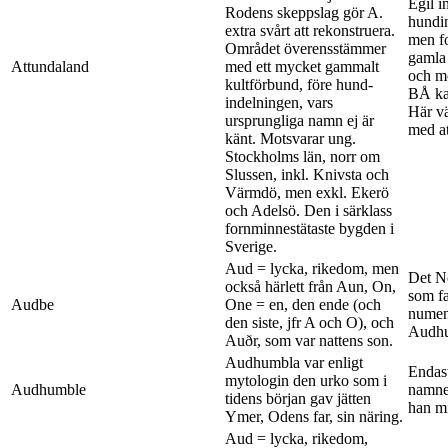
Egil i
Rodens skeppslag gör A.
hundin
extra svårt att rekonstruera.
men fo
Området överensstämmer
gamla 
Attundaland
med ett mycket gammalt
och m
kultförbund, före hund-
BÅ ka
indelningen, vars
Här vä
ursprungliga namn ej är
med at
känt. Motsvarar ung.
Stockholms län, norr om
Slussen, inkl. Knivsta och
Värmdö, men exkl. Ekerö
och Adelsö. Den i särklass
fornminnestätaste bygden i
Sverige.
Aud = lycka, rikedom, men
Det No
också härlett från Aun, On,
som f
Audbe
One = en, den ende (och
numeno
den siste, jfr A och O), och
Audhu
Auðr, som var nattens son.
Audhumbla var enligt
Endast
mytologin den urko som i
Audhumble
namnet
tidens början gav jätten
han m
Ymer, Odens far, sin näring.
Aud = lycka, rikedom,