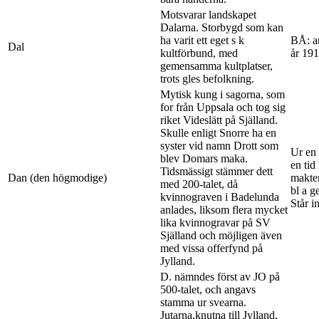
Motsvarar landskapet
Dalarna. Storbygd som kan
ha varit ett eget s k
BÅ: an
Dal
kultförbund, med
år 191
gemensamma kultplatser,
trots gles befolkning.
Mytisk kung i sagorna, som
for från Uppsala och tog sig
riket Videslätt på Själland.
Skulle enligt Snorre ha en
syster vid namn Drott som
Ur en
blev Domars maka.
en ti
Tidsmässigt stämmer dett
Dan (den högmodige)
makten
med 200-talet, då
bl a g
kvinnograven i Badelunda
Står i
anlades, liksom flera mycket
lika kvinnogravar på SV
Själland och möjligen även
med vissa offerfynd på
Jylland.
D. nämndes först av JO på
500-talet, och angavs
stamma ur svearna.
Jutarna,knutna till Jylland,