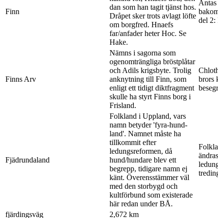
Antas 
dan som han tagit tjänst hos.
Finn
bakom 
Dråpet sker trots avlagt löfte
del 2:
om borgfred. Hnaefs
far/anfader heter Hoc. Se
Hake.
Nämns i sagorna som
ogenomträngliga bröstplåtar
och Adils krigsbyte. Trolig
Chloth
Finns Arv
anknytning till Finn, som
brors 
enligt ett tidigt diktfragment
besegr
skulle ha styrt Finns borg i
Frisland.
Folkland i Uppland, vars
namn betyder 'fyra-hund-
land'. Namnet måste ha
tillkommit efter
Folkl
ledungsreformen, då
ändras
Fjädrundaland
hund/hundare blev ett
ledung
begrepp, tidigare namn ej
treding
känt. Överensstämmer väl
med den storbygd och
kultförbund som existerade
här redan under BÅ.
fjärdingsväg
2,672 km