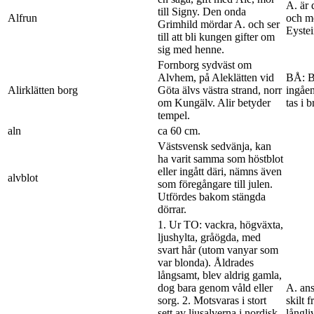
A. är 
till Signy. Den onda
Alfrun
och mo
Grimhild mördar A. och ser
Eystei
till att bli kungen gifter om
sig med henne.
Fornborg sydväst om
Alvhem, på Aleklätten vid
BÅ: B
Alirklätten borg
Göta älvs västra strand, norr
ingåen
om Kungälv. Alir betyder
tas i 
tempel.
aln
ca 60 cm.
Västsvensk sedvänja, kan
ha varit samma som höstblot
eller ingått däri, nämns även
alvblot
som föregångare till julen.
Utfördes bakom stängda
dörrar.
1. Ur TO: vackra, högväxta,
ljushylta, gråögda, med
svart hår (utom vanyar som
var blonda). Åldrades
långsamt, blev aldrig gamla,
dog bara genom våld eller
A. ans
sorg. 2. Motsvaras i stort
skilt 
sett av ljusalverna i nordisk
långli