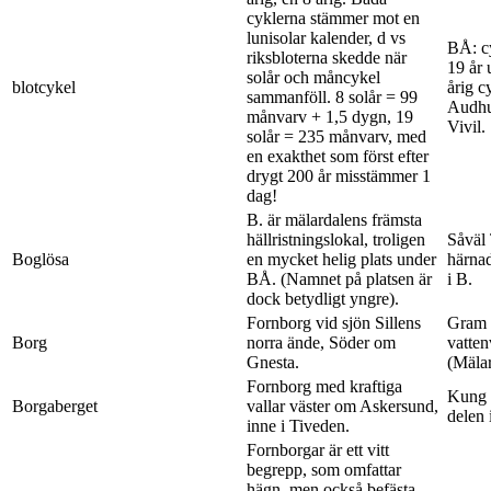
cyklerna stämmer mot en
lunisolar kalender, d vs
BÅ: cy
riksbloterna skedde när
19 år 
solår och måncykel
blotcykel
årig c
sammanföll. 8 solår = 99
Audhun
månvarv + 1,5 dygn, 19
Vivil.
solår = 235 månvarv, med
en exakthet som först efter
drygt 200 år misstämmer 1
dag!
B. är mälardalens främsta
hällristningslokal, troligen
Såväl
Boglösa
en mycket helig plats under
härnad
BÅ. (Namnet på platsen är
i B.
dock betydligt yngre).
Fornborg vid sjön Sillens
Gram S
Borg
norra ände, Söder om
vatten
Gnesta.
(Mälar
Fornborg med kraftiga
Kung Å
Borgaberget
vallar väster om Askersund,
delen 
inne i Tiveden.
Fornborgar är ett vitt
begrepp, som omfattar
hägn, men också befästa