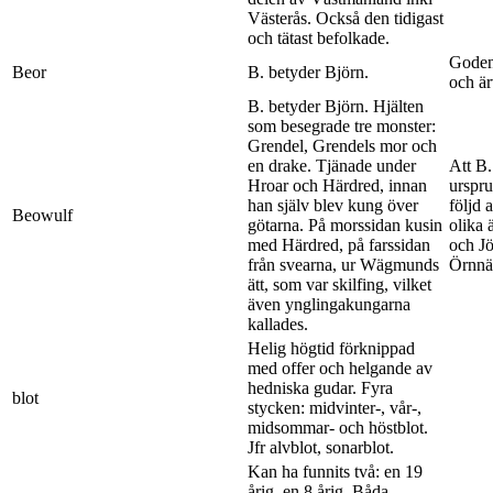
Västerås. Också den tidigast
och tätast befolkade.
Goden 
Beor
B. betyder Björn.
och är
B. betyder Björn. Hjälten
som besegrade tre monster:
Grendel, Grendels mor och
en drake. Tjänade under
Att B.
Hroar och Härdred, innan
urspru
han själv blev kung över
följd 
Beowulf
götarna. På morssidan kusin
olika 
med Härdred, på farssidan
och Jö
från svearna, ur Wägmunds
Örnnä
ätt, som var skilfing, vilket
även ynglingakungarna
kallades.
Helig högtid förknippad
med offer och helgande av
hedniska gudar. Fyra
blot
stycken: midvinter-, vår-,
midsommar- och höstblot.
Jfr alvblot, sonarblot.
Kan ha funnits två: en 19
årig, en 8 årig. Båda