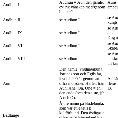
Audhun = Aun den gamle,
Auns v
Audhun I
ev: rik vänskap med/genom
ämbete
hunner?
se Au
Audhun II
se Audhun I.
kungs
se Aud
Audhun IX
se Audhun I.
då den
Dog o
se Aud
Audhun VI
se Audhun I.
Skapa
se Au
Audhun VIII
se Audhun I.
halskr
till ka
Den gamle, ynglingakung,
Jorunds son och Egils far,
levde i 200 år genom att
A:s lå
Aun
offra nio söner. Härlett från
fleras
Aun, Ane, On, One = en,
IX
den ende (och den siste, jfr
A och O).
Äldre namn på Badelunda,
som var ett eget s k
kultförbund. Den östligaste
Badlunge
delen av Västmanland inkl