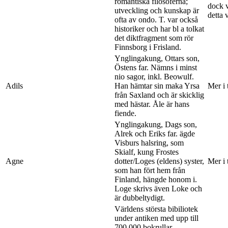
romantiska filosoferna;
dock v
utveckling och kunskap är
detta 
ofta av ondo. T. var också
historiker och har bl a tolkat
det diktfragment som rör
Finnsborg i Frisland.
Ynglingakung, Ottars son,
Östens far. Nämns i minst
nio sagor, inkl. Beowulf.
Adils
Han hämtar sin maka Yrsa
Mer i 
från Saxland och är skicklig
med hästar. Åle är hans
fiende.
Ynglingakung, Dags son,
Alrek och Eriks far. ägde
Visburs halsring, som
Skialf, kung Frostes
Agne
dotter/Loges (eldens) syster,
Mer i 
som han fört hem från
Finland, hängde honom i.
Loge skrivs även Loke och
är dubbeltydigt.
Världens största bibiliotek
under antiken med upp till
700 000 bokrullar.