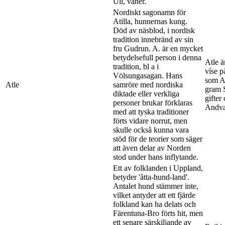
Ull, vaner.
Nordiskt sagonamn för
Atilla, hunnernas kung.
Död av näsblod, i nordisk
tradition innebränd av sin
fru Gudrun. A. är en mycket
betydelsefull person i denna
Atle 
tradition, bl a i
víse 
Völsungasagan. Hans
som Au
Atle
samröre med nordiska
gram 
diktade eller verkliga
gifter
personer brukar förklaras
Andva
med att tyska traditioner
förts vidare norrut, men
skulle också kunna vara
stöd för de teorier som säger
att även delar av Norden
stod under hans inflytande.
Ett av folklanden i Uppland,
betyder 'åtta-hund-land'.
Antalet hund stämmer inte,
vilket antyder att ett fjärde
folkland kan ha delats och
Färentuna-Bro förts hit, men
ett senare särskiljande av