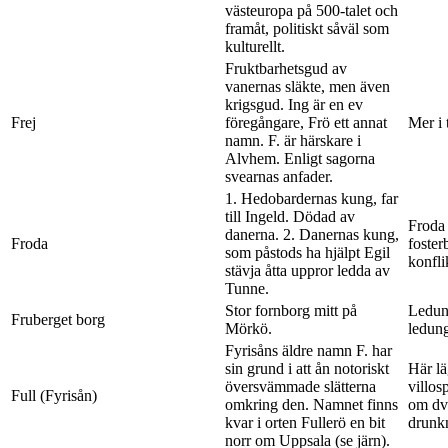
västeuropa på 500-talet och
framåt, politiskt såväl som
kulturellt.
Fruktbarhetsgud av
vanernas släkte, men även
krigsgud. Ing är en ev
Frej
föregångare, Frö ett annat
Mer i 
namn. F. är härskare i
Alvhem. Enligt sagorna
svearnas anfader.
1. Hedobardernas kung, far
till Ingeld. Dödad av
Froda
danerna. 2. Danernas kung,
Froda
foster
som påstods ha hjälpt Egil
konfli
stävja åtta uppror ledda av
Tunne.
Stor fornborg mitt på
Ledun
Fruberget borg
Mörkö.
ledun
Fyrisåns äldre namn F. har
sin grund i att ån notoriskt
Här lä
översvämmade slätterna
villosp
Full (Fyrisån)
omkring den. Namnet finns
om dv
kvar i orten Fullerö en bit
drunkn
norr om Uppsala (se järn).