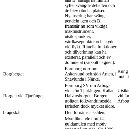
alla B. ansågs ha militärt
syfte, svängde debatten och
de blev rituella platser.
Nyansering har svängt
pendeln igen och B.
framstår nu som viktiga
maktinstrument,
utsiktspunkter,
vårdkasepunkter och skydd
vid flykt. Rituella funktioner
och tillverkning kan ha
existerat, parallellt och ev
dominerat (särskilt hägnen).
Fornborg norr om
Kung Å
Borgberget
Askersund och sjön Anten, i
mot T
Snavlunda i Närke.
Fornborg SV om Arboga
vid sjön Tjurlången. Kallad
Utsikt
Borgen vid Tjurlången
Halvarsborgen. Borgen
vid fa
troligen folkvandringstida,
Arbog
farleden dock mycket äldre.
brageskål
Den förnämsta skålen.
Myntliknande nordisk
guldamulett med motiv