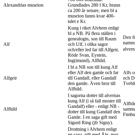
Alexandrias museion
Grundlades 280 f Kr, brann
ca 200 år senare, men bl a
museion fanns kvar 400-
talet e Kr.
Kung i riket Alvhem enligt
bl a NB. På flera ställen i
Den f
genealogin, son till Raum
namnup
Alf
och Ulf, i olika sagor
alvern
och/eller led far till Alfgeir,
Röde Svan, Eystein,
Ing(imund), Alfhild.
I bl a NB son till kung Alf
eller Alf den gamle och far
Alfs o
Alfgeir
till Gandalf, eller Gandalf
och De
den gamle. Även bror till
Tvebl
Alfhild.
I sagorna dotter till alvernas
kung Alf (i så fall moster till
Alfhil
Gandalf) eller - enligt NB -
Alfhild
samma 
dotter till kung Gandalf den
Fimbul
Gamle. I en saga gift med
Sigurd Ring (jfr Signy).
Drottning i Alvhem enligt
en saga, gift med Åle, mor