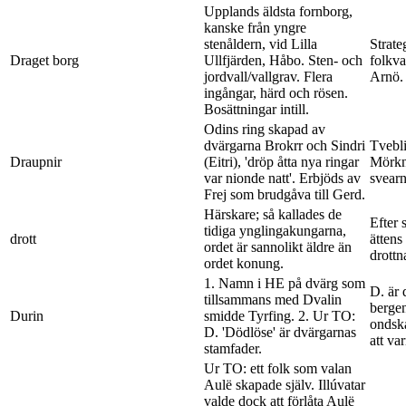
Upplands äldsta fornborg,
kanske från yngre
stenåldern, vid Lilla
Strate
Draget borg
Ullfjärden, Håbo. Sten- och
folkva
jordvall/vallgrav. Flera
Arnö.
ingångar, härd och rösen.
Bosättningar intill.
Odins ring skapad av
dvärgarna Brokrr och Sindri
Tvebli
Draupnir
(Eitri), 'dröp åtta nya ringar
Mörkn
var nionde natt'. Erbjöds av
svearn
Frej som brudgåva till Gerd.
Härskare; så kallades de
Efter 
tidiga ynglingakungarna,
drott
ättens
ordet är sannolikt äldre än
drottn
ordet konung.
1. Namn i HE på dvärg som
D. är 
tillsammans med Dvalin
bergen
Durin
smidde Tyrfing. 2. Ur TO:
ondska
D. 'Dödlöse' är dvärgarnas
att va
stamfader.
Ur TO: ett folk som valan
Aulë skapade själv. Illúvatar
valde dock att förlåta Aulë