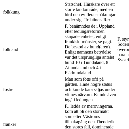
Statschef. Härskare över ett
större landområde, med en
folkkung
hird och ev flera småkungar
under sig. Jfr latinets Rex.
F. benämndes de i Uppland
efter ledungsreformen
skapade enheter, enligt
F. sty
frankiskt mönster, se pagi.
Söderm
De bestod av hund(aren).
folkland
övero
Enligt namnens betydelse
bara i
var det ursprungliga antalet
Sveari
hund 10 i Tiundaland, 8 i
Attundaland och 4 i
Fjädrundaland.
Man som fötts ofri på
gården. Hade högre status
fostre
och kunde bara säljas under
vittnes närvaro. Kunde även
ingå i ledungen.
F., ledda av merovingerna,
kom att bli den stormakt
som efter Västroms
tillbakagång och Theoderik
franker
den stores fall, dominerade