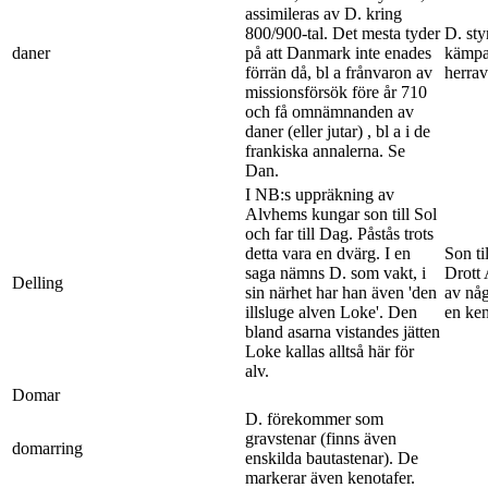
assimileras av D. kring
800/900-tal. Det mesta tyder
D. sty
daner
på att Danmark inte enades
kämpa
förrän då, bl a frånvaron av
herrav
missionsförsök före år 710
och få omnämnanden av
daner (eller jutar) , bl a i de
frankiska annalerna. Se
Dan.
I NB:s uppräkning av
Alvhems kungar son till Sol
och far till Dag. Påstås trots
detta vara en dvärg. I en
Son ti
saga nämns D. som vakt, i
Drott 
Delling
sin närhet har han även 'den
av nå
illsluge alven Loke'. Den
en ken
bland asarna vistandes jätten
Loke kallas alltså här för
alv.
Domar
D. förekommer som
gravstenar (finns även
domarring
enskilda bautastenar). De
markerar även kenotafer.