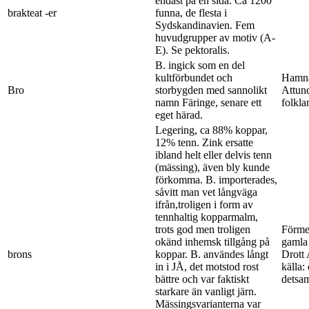
endast på en sida. Ca 1200
brakteat -er
funna, de flesta i
Sydskandinavien. Fem
huvudgrupper av motiv (A-
E). Se pektoralis.
B. ingick som en del
kultförbundet och
Hamnar
Bro
storbygden med sannolikt
Attund
namn Färinge, senare ett
folkla
eget härad.
Legering, ca 88% koppar,
12% tenn. Zink ersatte
ibland helt eller delvis tenn
(mässing), även bly kunde
förkomma. B. importerades,
såvitt man vet långväga
ifrån,troligen i form av
tennhaltig kopparmalm,
trots god men troligen
Förme
okänd inhemsk tillgång på
gamla
brons
koppar. B. användes långt
Drott 
in i JÅ, det motstod rost
källa:
bättre och var faktiskt
detsam
starkare än vanligt järn.
Mässingsvarianterna var